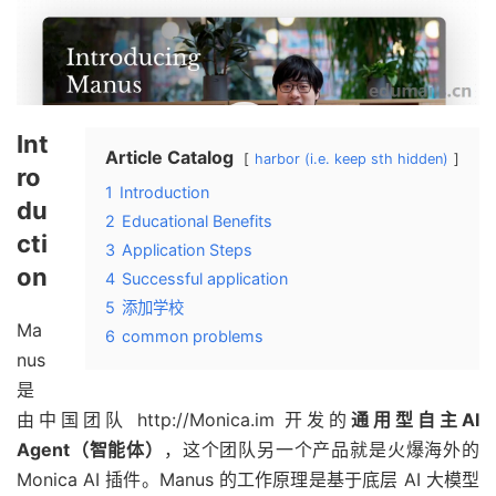
Int
Article Catalog
harbor (i.e. keep sth hidden)
ro
1
Introduction
du
2
Educational Benefits
cti
3
Application Steps
on
4
Successful application
5
添加学校
Ma
6
common problems
nus
是
由中国团队
http://
Monica.im
开发的
通用型自主AI
Agent（智能体）
，这个团队另一个产品就是火爆海外的
Monica AI 插件。Manus 的工作原理是基于底层 AI 大模型