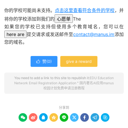
你的学校可能尚未支持。
点击这里查看符合条件的学校
，并
将你的学校添加到我们的
心愿单
The
如果您的学校已支持但使用多个教育域名，您可以在
here are
提交请求或发送邮件至
contact@manus.im
添加
您的域名。
赞(
0
)
give a reward

You need to add a link to this site to republish it:
EDU Education
Network Email Registration Application
"
国内著名AI应用manus
校园计划免费申请注册教程
分享到








