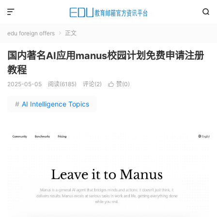


edu foreign offers
正文

国内著名AI应用manus校园计划免费申请注册
教程
2025-05-05
阅读(
6185
)
评论(2)
赞(
0
)

#
AI Intelligence Topics