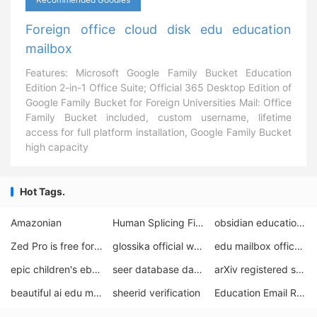
Foreign office cloud disk edu education
mailbox
Features: Microsoft Google Family Bucket Education
Edition 2-in-1 Office Suite; Official 365 Desktop Edition of
Google Family Bucket for Foreign Universities Mail: Office
Family Bucket included, custom username, lifetime
access for full platform installation, Google Family Bucket
high capacity
Hot Tags.
Amazonian
Human Splicing Finder Registration Tutorial
obsidian education discount
Zed Pro is free for one year.
glossika official website
edu mailbox office365 unmanaged with desktop
epic children's ebook library
seer database data download
arXiv registered student edu email
beautiful ai edu mailbox free 1 year
sheerid verification
Education Email Requestorigin